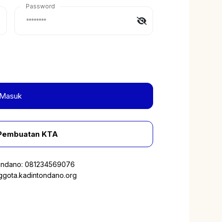
Password
Masuk
Pembuatan KTA
ondano:
081234569076
gota.kadintondano.org